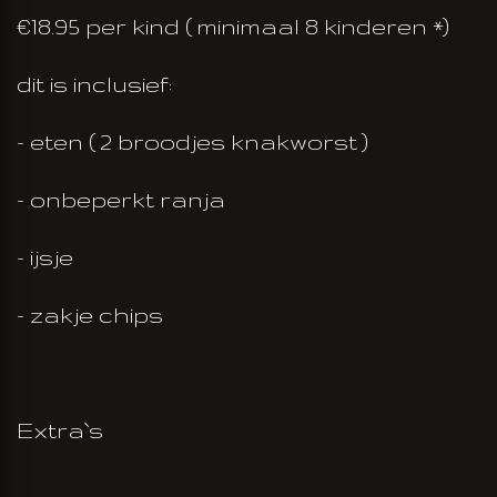
€18.95 per kind ( minimaal 8 kinderen *)
dit is inclusief:
- eten ( 2 broodjes knakworst )
- onbeperkt ranja
- ijsje
- zakje chips
Extra`s